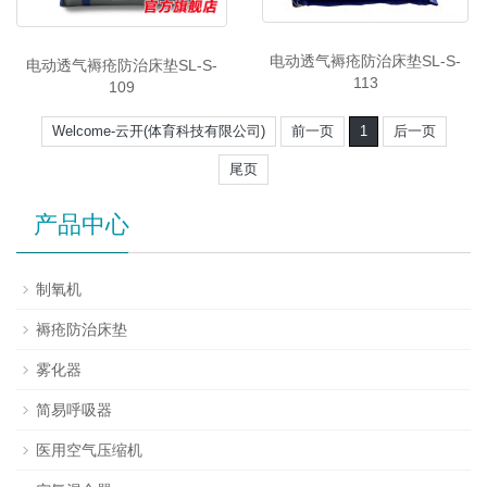
电动透气褥疮防治床垫SL-S-
电动透气褥疮防治床垫SL-S-
113
109
Welcome-云开(体育科技有限公司)
前一页
1
后一页
尾页
产品中心
制氧机
褥疮防治床垫
雾化器
简易呼吸器
医用空气压缩机