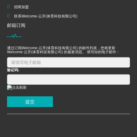
招商加盟
联系Welcome-云开(体育科技有限公司)
邮箱订阅
通过订阅Welcome-云开(体育科技有限公司) 的邮件列表，您将更新
Welcome-云开(体育科技有限公司) 的最新消息。 填写你的电子邮件：
验证码:
提交