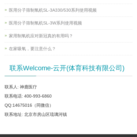
医用分子筛制氧机SL-3A330/530系列使用视频
医用分子筛制氧机SL-3W系列使用视频
家用制氧机应对新冠真的有用吗？
在家吸氧，要注意什么？
联系Welcome-云开(体育科技有限公司)
联系人: 神鹿医疗
联系电话: 400-993-6860
QQ:14675016（同微信）
联系地址: 北京市房山区琉璃河镇