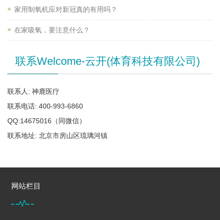
家用制氧机应对新冠真的有用吗？
在家吸氧，要注意什么？
联系Welcome-云开(体育科技有限公司)
联系人: 神鹿医疗
联系电话: 400-993-6860
QQ:14675016（同微信）
联系地址: 北京市房山区琉璃河镇
网站栏目