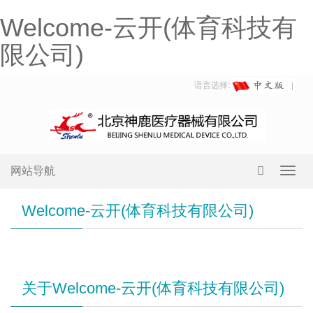
Welcome-云开(体育科技有
限公司)
语言选择:
网站导航
Toggl
navig
Welcome-云开(体育科技有限公司)
关于Welcome-云开(体育科技有限公司)