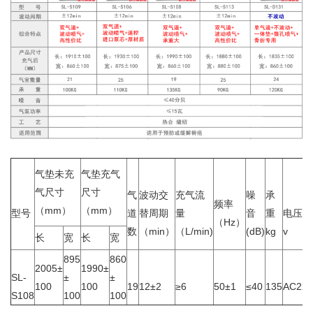
气垫未充
气垫充气
气尺寸
尺寸
气
波动交
充气流
噪
承
频率
（mm）
（mm）
型号
道
替周期
量
音
重
电压
（Hz）
数
（min）
（L/min)
(dB)
kg
v
长
宽
长
宽
895
860
2005±
1990±
SL-
±
±
100
100
19
12±2
≥6
50±1
≤40
135
AC220
S108
100
100