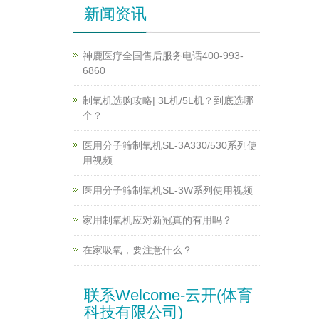
新闻资讯
神鹿医疗全国售后服务电话400-993-
6860
制氧机选购攻略| 3L机/5L机？到底选哪
个？
医用分子筛制氧机SL-3A330/530系列使
用视频
医用分子筛制氧机SL-3W系列使用视频
家用制氧机应对新冠真的有用吗？
在家吸氧，要注意什么？
联系Welcome-云开(体育
科技有限公司)