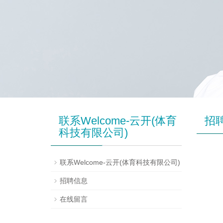
联系Welcome-云开(体育
招
科技有限公司)
联系Welcome-云开(体育科技有限公司)
招聘信息
在线留言