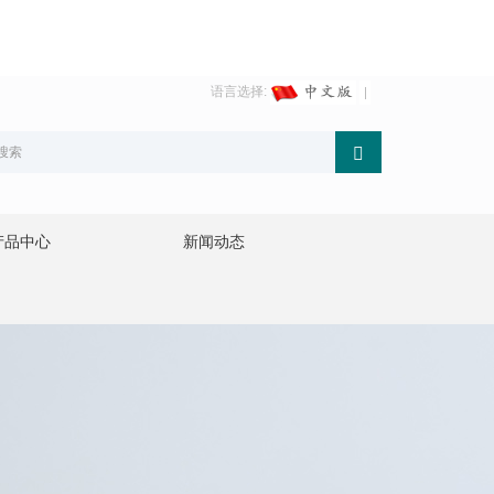
语言选择:
产品中心
新闻动态