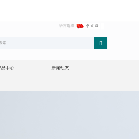
语言选择:
产品中心
新闻动态