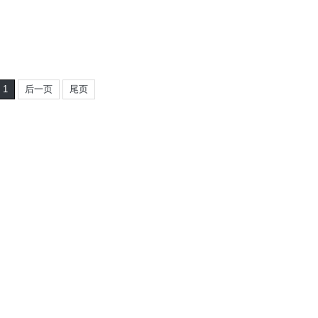
1
后一页
尾页