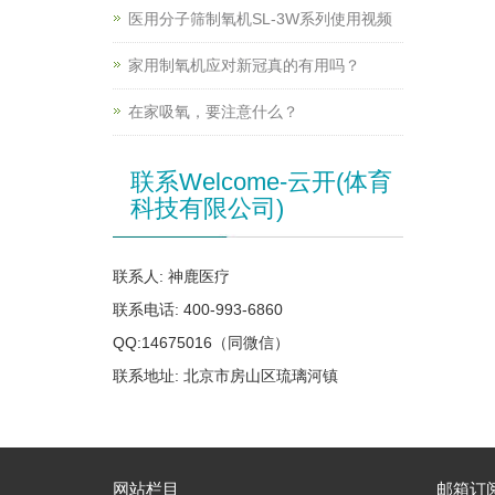
医用分子筛制氧机SL-3W系列使用视频
家用制氧机应对新冠真的有用吗？
在家吸氧，要注意什么？
联系Welcome-云开(体育
科技有限公司)
联系人: 神鹿医疗
联系电话: 400-993-6860
QQ:14675016（同微信）
联系地址: 北京市房山区琉璃河镇
网站栏目
邮箱订