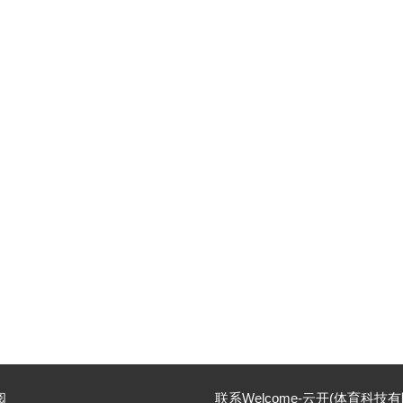
阅
联系Welcome-云开(体育科技