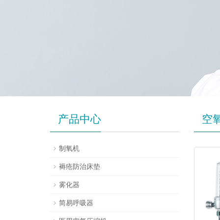
产品中心
空
制氧机
褥疮防治床垫
雾化器
简易呼吸器