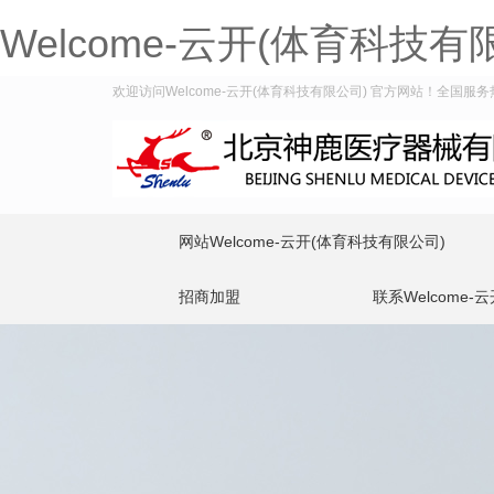
Welcome-云开(体育科技有
欢迎访问Welcome-云开(体育科技有限公司) 官方网站！全国服务热线：
网站Welcome-云开(体育科技有限公司)
招商加盟
联系Welcome-