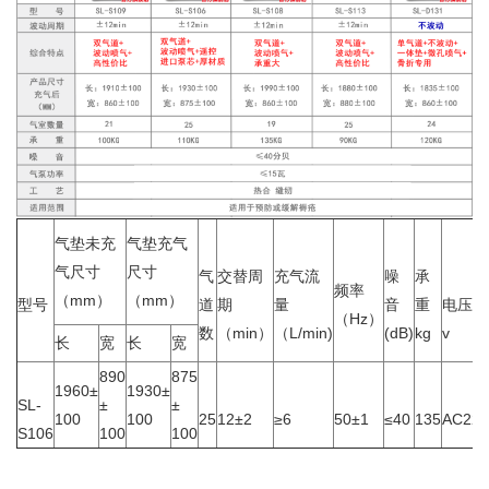
气垫未充
气垫充气
气尺寸
尺寸
气
交替周
充气流
噪
承
频率
（mm）
（mm）
型号
道
期
量
音
重
电压
（Hz）
数
（min）
（L/min)
(dB)
kg
v
长
宽
长
宽
890
875
1960±
1930±
SL-
±
±
100
100
25
12±2
≥6
50±1
≤40
135
AC220
S106
100
100