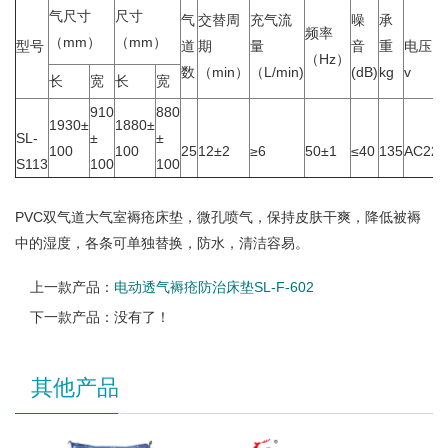
气尺寸
尺寸
气
交替周
充气流
噪
承
频率
（mm）
（mm）
型号
道
期
量
音
重
电压
（Hz）
数
（min）
（L/min)
(dB)
kg
v
长
宽
长
宽
910
880
1930±
1880±
SL-
±
±
100
100
25
12±2
≥6
50±1
≤40
135
AC220
S113
100
100
PVC双气道大气室褥疮床垫，微孔喷气，保持皮肤干爽，降低被褥
中的湿度，各条可单独替换，防水，清洁容易。
上一款产品：
电动透气褥疮防治床垫SL-F-602
下一款产品：没有了！
其他产品