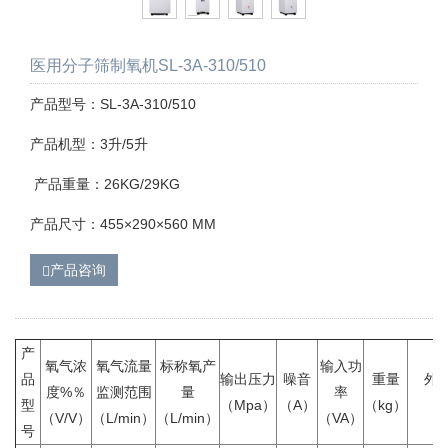
医用分子筛制氧机SL-3A-310/510
产品型号：SL-3A-310/510
产品机型：3升/5升
产品重量：26KG/29KG
产品尺寸：455×290×560 MM
产品咨询
产
氧气浓
氧气流量
标称氧产
输入功
品
输出压力
噪音
重量
外
度%％
监测范围
量
率
型
（Mpa）
（A）
（kg）
（
（V/V）
（L/min）
（L/min）
（VA）
号