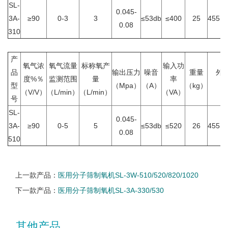
SL-
0.045-
3A-
≥90
0-3
3
≤53db
≤400
25
455×2
0.08
310
产
氧气浓
氧气流量
标称氧产
输入功
品
输出压力
噪音
重量
外
度%％
监测范围
量
率
型
（Mpa）
（A）
（kg）
（
（V/V）
（L/min）
（L/min）
（VA）
号
SL-
0.045-
3A-
≥90
0-5
5
≤53db
≤520
26
455×2
0.08
510
上一款产品：
医用分子筛制氧机SL-3W-510/520/820/1020
下一款产品：
医用分子筛制氧机SL-3A-330/530
其他产品