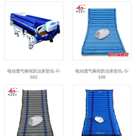
电动透气褥疮防治床垫SL-F-
电动透气褥疮防治床垫SL-S-
602
106